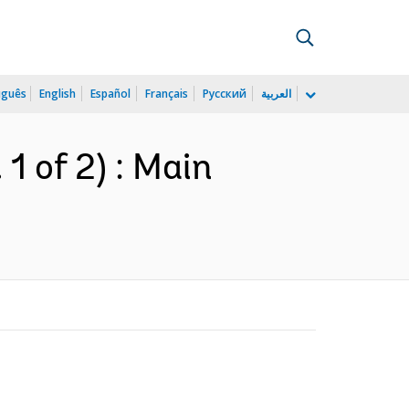
uguês
English
Español
Français
Русский
العربية
 of 2) : Main