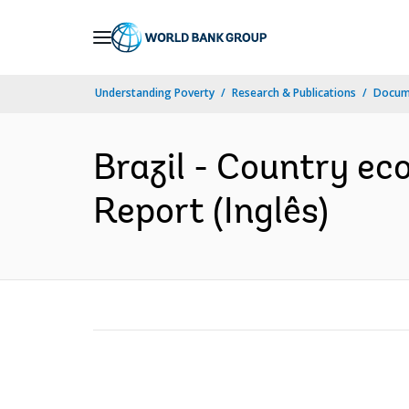
Skip
to
Main
Understanding Poverty
Research & Publications
Docume
Navigation
Brazil - Country ec
Report (Inglês)