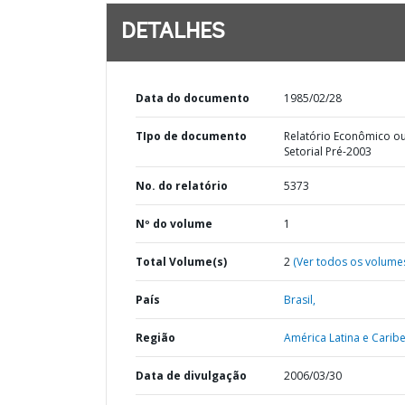
DETALHES
Data do documento
1985/02/28
TIpo de documento
Relatório Econômico o
Setorial Pré-2003
No. do relatório
5373
Nº do volume
1
Total Volume(s)
2
(Ver todos os volume
País
Brasil,
Região
América Latina e Caribe
Data de divulgação
2006/03/30