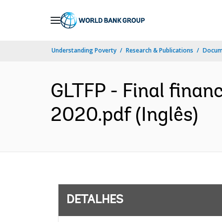
Skip
to
Main
Understanding Poverty
Research & Publications
Docume
Navigation
GLTFP - Final finan
2020.pdf (Inglês)
DETALHES