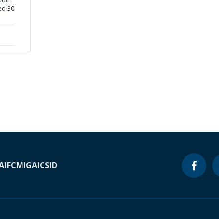
udit
ed 30
A
IFC
MIGA
ICSID