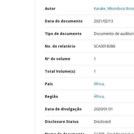
Autor
Karake, Mkombozi Bos
Data do documento
2021/02/13
TIpo de documento
Documento de auditori
No. do relatório
SCA0018386
Nº do volume
1
Total Volume(s)
1
País
África,
Região
África,
Data de divulgação
2020/01/31
Disclosure Status
Disclosed