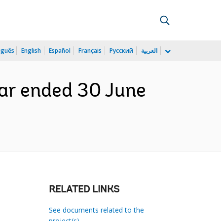
uguês
English
Español
Français
Русский
العربية
year ended 30 June
RELATED LINKS
See documents related to the
project(s)