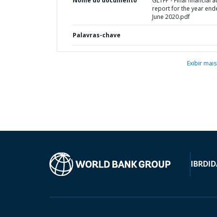
Nome do documento
GLTFP - Final financial a
report for the year end
June 2020.pdf
Palavras-chave
Exibir mais
IBRD
ID