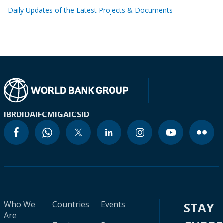
Daily Updates of the Latest Projects & Documents
IBRD
IDA
IFC
MIGA
ICSID
Who We
Countries
Events
STAY
Are