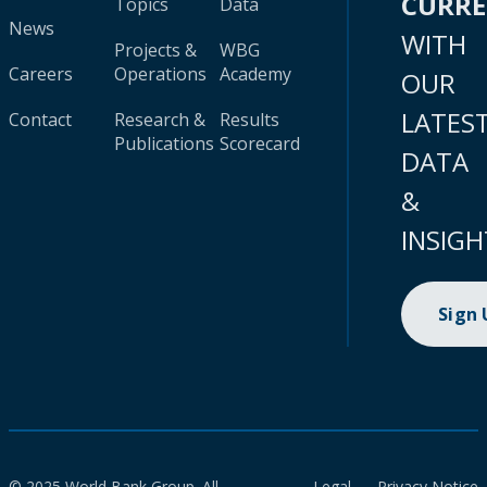
CURR
Topics
Data
News
WITH
Projects &
WBG
Careers
Operations
Academy
OUR
LATES
Contact
Research &
Results
Publications
Scorecard
DATA
&
INSIGH
Sign
© 2025 World Bank Group. All
Legal
Privacy Notice