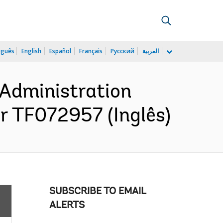
uguês
English
Español
Français
Русский
العربية
 Administration
r TF072957 (Inglês)
SUBSCRIBE TO EMAIL
ALERTS