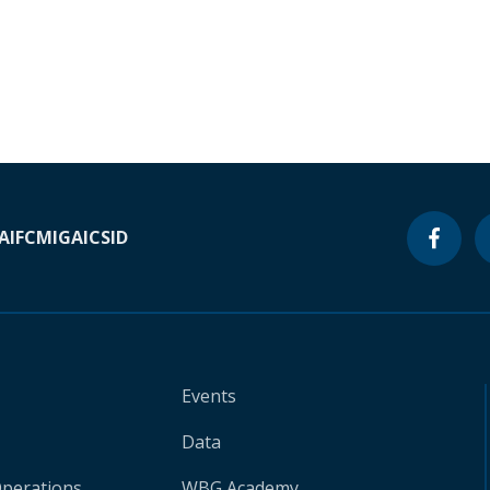
A
IFC
MIGA
ICSID
Events
Data
Operations
WBG Academy