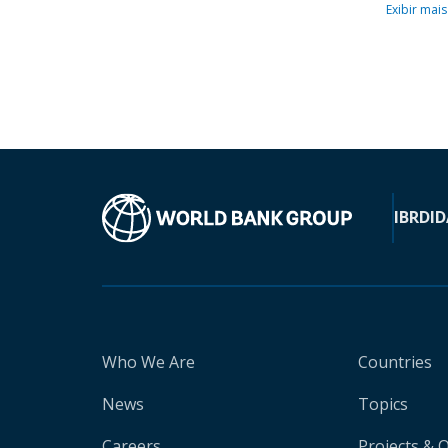
Exibir mais
IBRD
ID
Who We Are
Countries
News
Topics
Careers
Projects & 