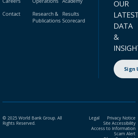
Careers
Operations
Academy
OUR
LATES
Contact
Research &
Results
Publications
Scorecard
DATA
&
INSIGH
Sign
© 2025 World Bank Group. All
Legal
Privacy Notice
Rights Reserved.
Site Accessibility
Access to Information
Scam Alert