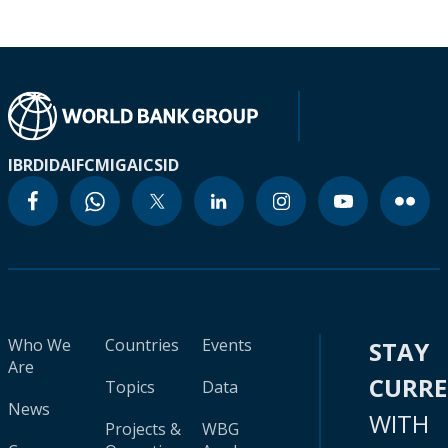
IBRD
IDA
IFC
MIGA
ICSID
Who We
Countries
Events
STAY
Are
CURR
Topics
Data
News
WITH
Projects &
WBG