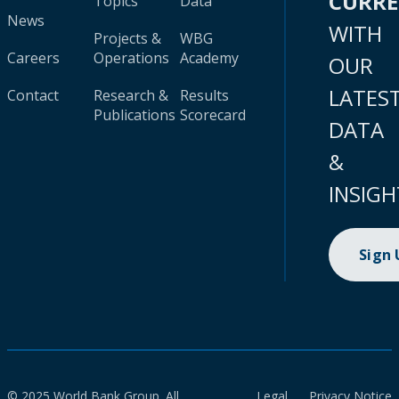
CURR
Topics
Data
News
WITH
Projects &
WBG
Careers
Operations
Academy
OUR
LATES
Contact
Research &
Results
Publications
Scorecard
DATA
&
INSIGH
Sign
© 2025 World Bank Group. All
Legal
Privacy Notice