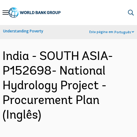
Skip
to
Main
Understanding Poverty
Esta página em:
Português
Navigation
India - SOUTH ASIA-
P152698- National
Hydrology Project -
Procurement Plan
(Inglês)