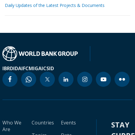
Daily Updates of the Latest Projects & Documents
IBRD
IDA
IFC
MIGA
ICSID
Who We
Countries
Events
STAY
Are