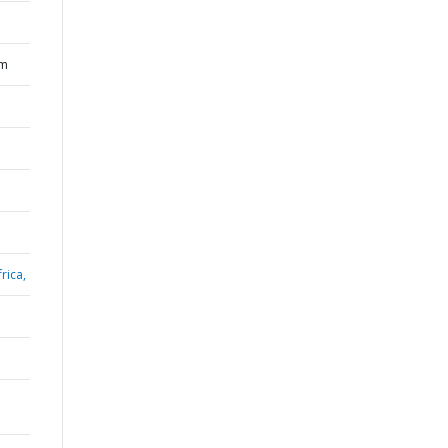
um
rica,