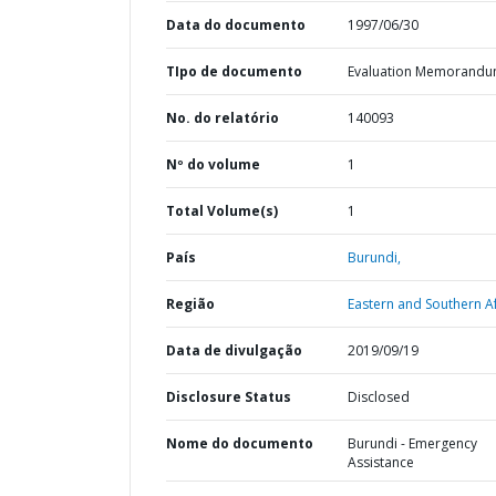
Data do documento
1997/06/30
TIpo de documento
Evaluation Memorand
No. do relatório
140093
Nº do volume
1
Total Volume(s)
1
País
Burundi,
Região
Eastern and Southern Af
Data de divulgação
2019/09/19
Disclosure Status
Disclosed
Nome do documento
Burundi - Emergency
Assistance