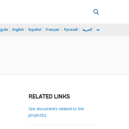
uguês
English
Español
Français
Русский
العربية
RELATED LINKS
See documents related to the
project(s)