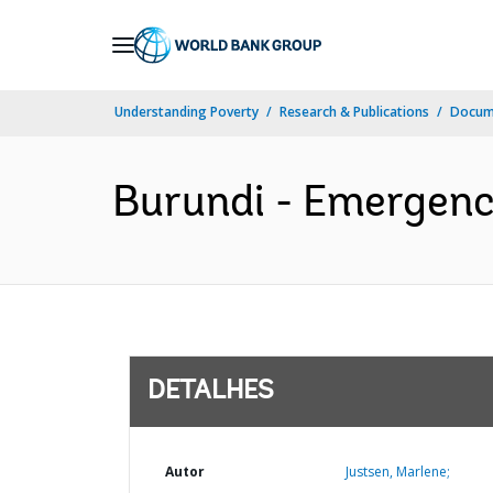
Skip
to
Main
Understanding Poverty
Research & Publications
Docume
Navigation
Burundi - Emergency
DETALHES
Autor
Justsen, Marlene;