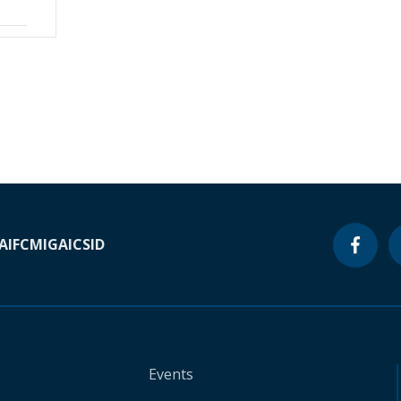
A
IFC
MIGA
ICSID
Events