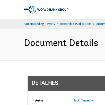
Skip
to
Main
Understanding Poverty
Research & Publications
Docume
Navigation
Document Details
DETALHES
Autor
Seck, Ousmane;