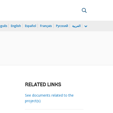
uguês
English
Español
Français
Русский
العربية
RELATED LINKS
See documents related to the
project(s)