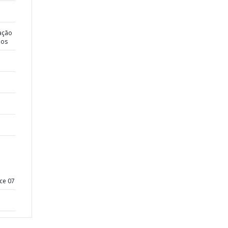
ação
dos
ce 07