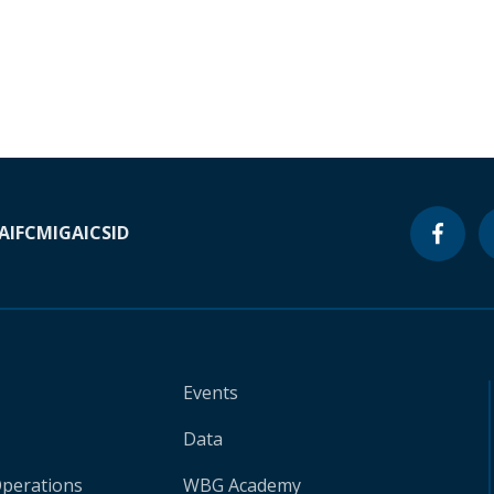
A
IFC
MIGA
ICSID
Events
Data
Operations
WBG Academy