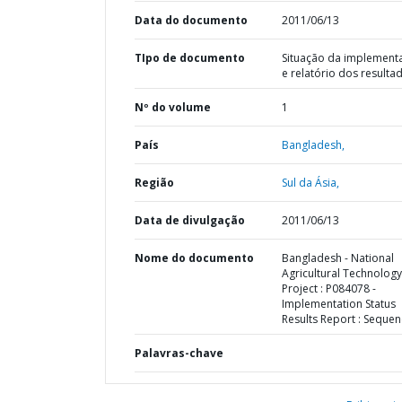
Data do documento
2011/06/13
TIpo de documento
Situação da implement
e relatório dos resulta
Nº do volume
1
País
Bangladesh,
Região
Sul da Ásia,
Data de divulgação
2011/06/13
Nome do documento
Bangladesh - National
Agricultural Technology
Project : P084078 -
Implementation Status
Results Report : Sequen
Palavras-chave