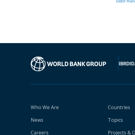
Exibir mais
IBRD
ID
Who We Are
Countries
News
Topics
Careers
Projects & 