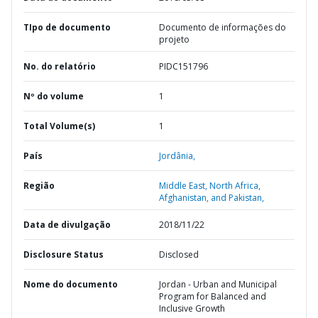
TIpo de documento
Documento de informações do
projeto
No. do relatório
PIDC151796
Nº do volume
1
Total Volume(s)
1
País
Jordânia,
Região
Middle East, North Africa,
Afghanistan, and Pakistan,
Data de divulgação
2018/11/22
Disclosure Status
Disclosed
Nome do documento
Jordan - Urban and Municipal
Program for Balanced and
Inclusive Growth