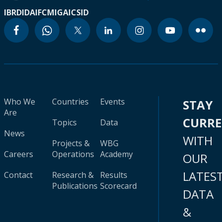
IBRD
IDA
IFC
MIGA
ICSID
Who We
Countries
Events
STAY
Are
CURR
Topics
Data
News
WITH
Projects &
WBG
Careers
Operations
Academy
OUR
LATES
Contact
Research &
Results
Publications
Scorecard
DATA
&