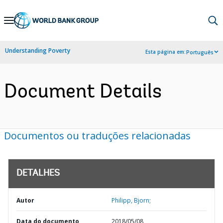
Skip
to
Main
Understanding Poverty
Esta página em:
Português
Navigation
Document Details
Documentos ou traduções relacionadas
DETALHES
Autor
Philipp, Bjorn;
Data do documento
2018/05/08