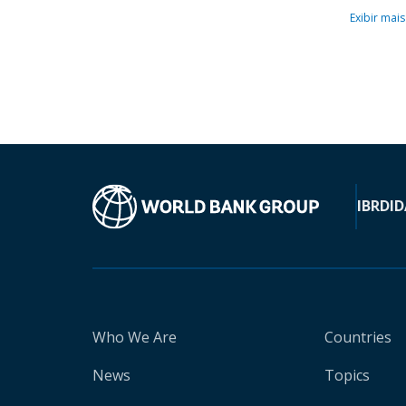
Exibir mais
IBRD
ID
Who We Are
Countries
News
Topics