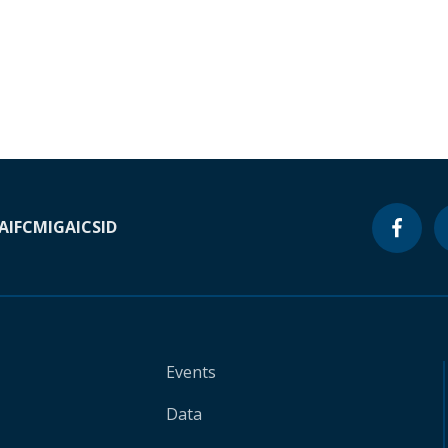
A
IFC
MIGA
ICSID
Events
Data