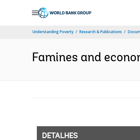
Skip
to
Main
Understanding Poverty
Research & Publications
Docume
Navigation
Famines and econom
DETALHES