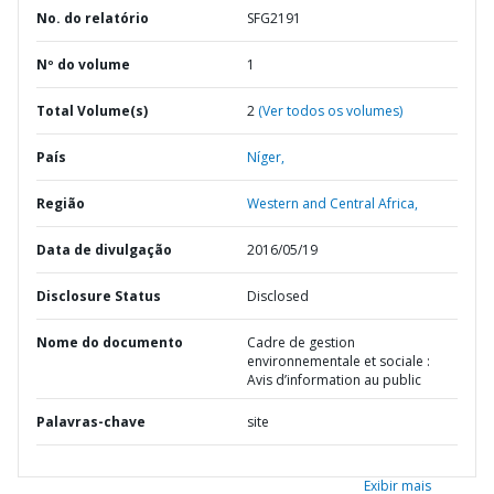
No. do relatório
SFG2191
Nº do volume
1
Total Volume(s)
2
(Ver todos os volumes)
País
Níger,
Região
Western and Central Africa,
Data de divulgação
2016/05/19
Disclosure Status
Disclosed
Nome do documento
Cadre de gestion
environnementale et sociale :
Avis d’information au public
Palavras-chave
site
Exibir mais