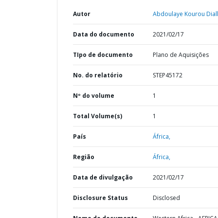
Autor
Abdoulaye Kourou Diall
Data do documento
2021/02/17
TIpo de documento
Plano de Aquisições
No. do relatório
STEP45172
Nº do volume
1
Total Volume(s)
1
País
África,
Região
África,
Data de divulgação
2021/02/17
Disclosure Status
Disclosed