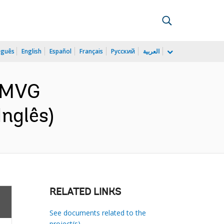
uguês
English
Español
Français
Русский
العربية
OMVG
Inglês)
RELATED LINKS
See documents related to the
project(s)