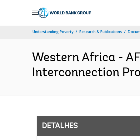
Skip
to
Main
Understanding Poverty
Research & Publications
Docume
Navigation
Western Africa - 
Interconnection Pro
DETALHES