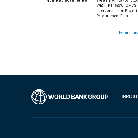
Nome do documento
Western Africa - AFRICA
WEST- P146830- OMVG
Interconnection Project 
Procurement Plan
Exibir mais
IBRD
ID