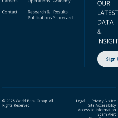
Careers
Operations
Academy
OUR
LATES
Contact
Research &
Results
Publications
Scorecard
DATA
&
INSIGH
Sign
© 2025 World Bank Group. All
Legal
Privacy Notice
Rights Reserved.
Site Accessibility
Access to Information
Scam Alert