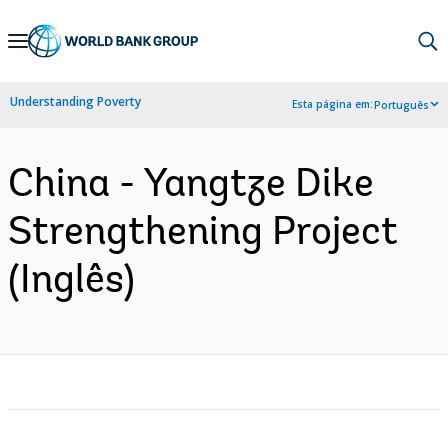
Skip
to
Main
Understanding Poverty
Esta página em:
Português
Navigation
China - Yangtze Dike
Strengthening Project
(Inglês)