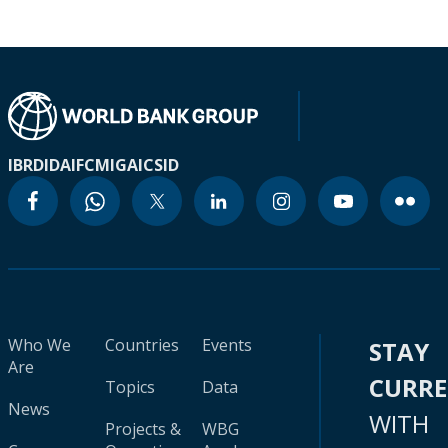
IBRD
IDA
IFC
MIGA
ICSID
Who We
Countries
Events
STAY
Are
CURR
Topics
Data
News
WITH
Projects &
WBG