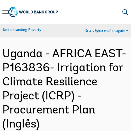
Skip
to
Main
Understanding Poverty
Esta página em:
Português
Navigation
Uganda - AFRICA EAST-
P163836- Irrigation for
Climate Resilience
Project (ICRP) -
Procurement Plan
(Inglês)