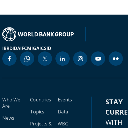
IBRD
IDA
IFC
MIGA
ICSID
Who We
Countries
Events
STAY
Are
CURR
Topics
Data
News
WITH
Projects &
WBG