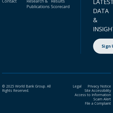
LATES
Contact
Research &
Results
Publications
Scorecard
DATA
&
INSIGH
Sign
© 2025 World Bank Group. All
Legal
Privacy Notice
Rights Reserved.
Site Accessibility
Access to Information
Scam Alert
File a Complaint