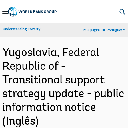
Skip
to
Main
Understanding Poverty
Esta página em:
Português
Navigation
Yugoslavia, Federal
Republic of -
Transitional support
strategy update - public
information notice
(Inglês)