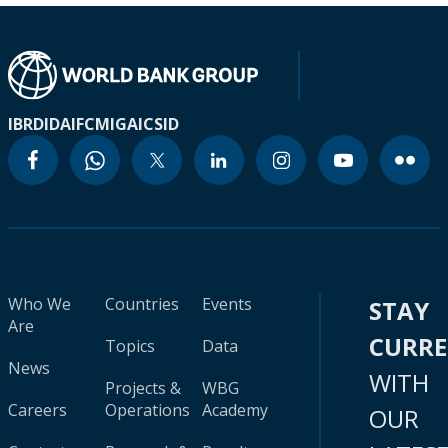
IBRD
IDA
IFC
MIGA
ICSID
Who We
Countries
Events
STAY
Are
CURR
Topics
Data
News
WITH
Projects &
WBG
Careers
Operations
Academy
OUR