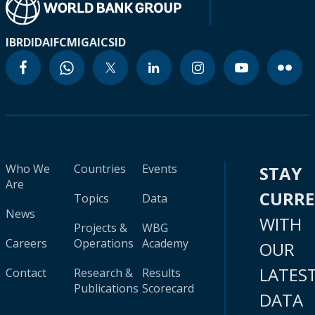
IBRD
IDA
IFC
MIGA
ICSID
Who We
Countries
Events
STAY
Are
CURR
Topics
Data
News
WITH
Projects &
WBG
Careers
Operations
Academy
OUR
LATES
Contact
Research &
Results
Publications
Scorecard
DATA