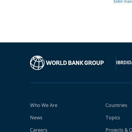
Exibir mais
IBRD
ID
Who We Are
Countries
News
Topics
Careers
Projects & 