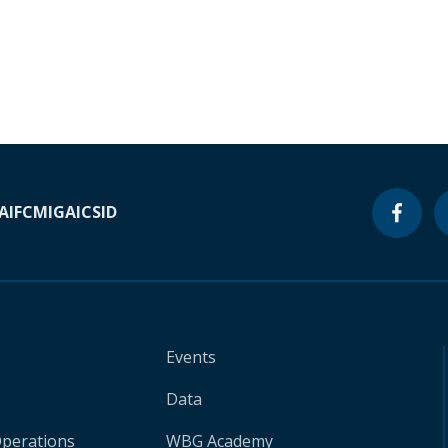
A
IFC
MIGA
ICSID
Events
Data
Operations
WBG Academy