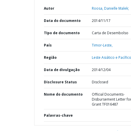
Autor
Roosa, Danielle Malek;
Data do documento
2014/11/17
TIpo de documento
Carta de Desembolso
País
Timor-Leste,
Região
Leste Asiático e Pacífico
Data de divulgação
2014/12/04
Disclosure Status
Disclosed
Nome do documento
Official Documents-
Disbursement Letter for
Grant TF016487
Palavras-chave