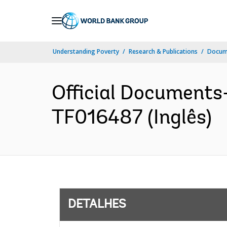
Skip
to
Main
Understanding Poverty
Research & Publications
Docume
Navigation
Official Documents
TF016487 (Inglês)
DETALHES