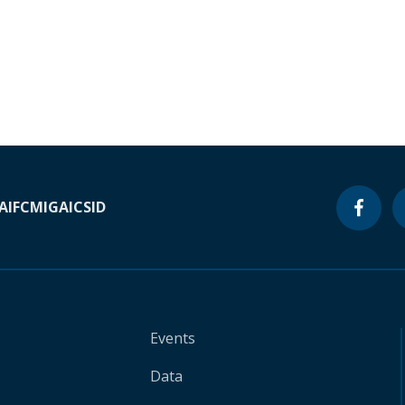
A
IFC
MIGA
ICSID
Events
Data