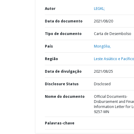
Autor
LEGKL;
Data do documento
2021/08/20
TIpo de documento
Carta de Desembolso
País
Mongólia,
Região
Leste Asiático e Pacífico
Data de divulgação
2021/08/25
Disclosure Status
Disclosed
Nome do documento
Official Documents-
Disbursement and Finan
Information Letter for 
9257-MN
Palavras-chave