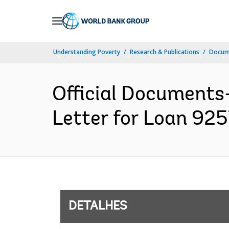
Skip
to
Main
Understanding Poverty
Research & Publications
Docume
Navigation
Official Documents
Letter for Loan 925
DETALHES