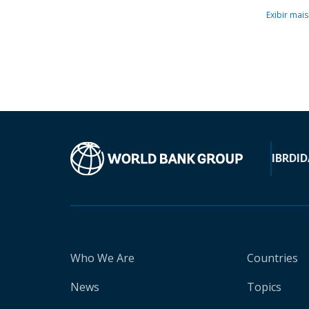
Exibir mais
IBRD
ID
Who We Are
Countries
News
Topics