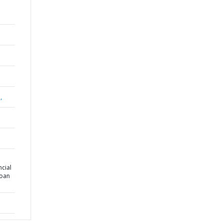
,
cial
Loan