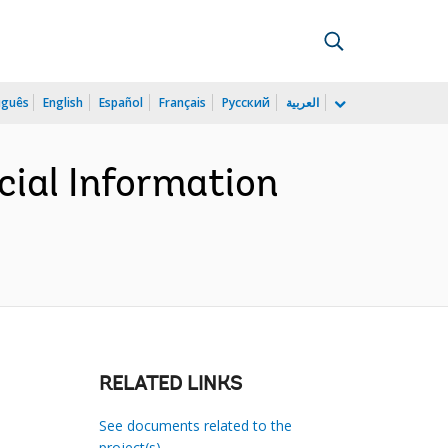
uguês
English
Español
Français
Русский
العربية
cial Information
RELATED LINKS
See documents related to the
project(s)