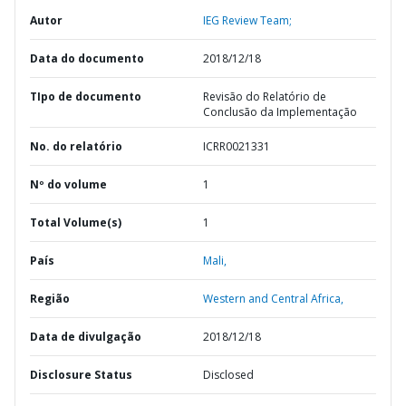
Autor
IEG Review Team;
Data do documento
2018/12/18
TIpo de documento
Revisão do Relatório de
Conclusão da Implementação
No. do relatório
ICRR0021331
Nº do volume
1
Total Volume(s)
1
País
Mali,
Região
Western and Central Africa,
Data de divulgação
2018/12/18
Disclosure Status
Disclosed