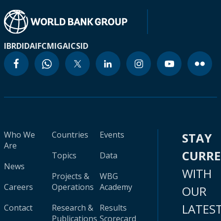
IBRD
IDA
IFC
MIGA
ICSID
Who We
Countries
Events
STAY
Are
CURR
Topics
Data
News
WITH
Projects &
WBG
Careers
Operations
Academy
OUR
LATES
Contact
Research &
Results
Publications
Scorecard