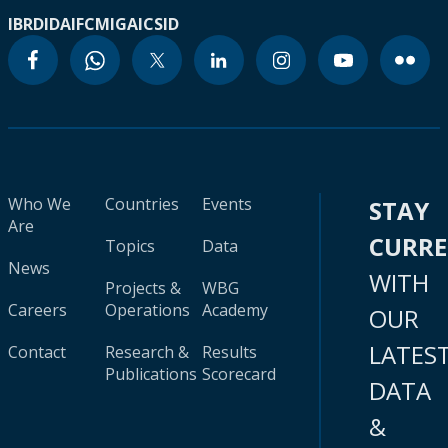
IBRD
IDA
IFC
MIGA
ICSID
Who We
Countries
Events
STAY
Are
CURR
Topics
Data
News
WITH
Projects &
WBG
Careers
Operations
Academy
OUR
LATES
Contact
Research &
Results
Publications
Scorecard
DATA
&