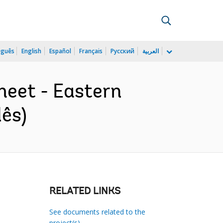
uguês
English
Español
Français
Русский
العربية
heet - Eastern
lês)
RELATED LINKS
See documents related to the
project(s)