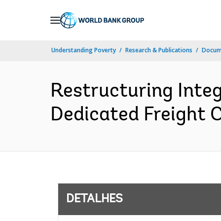
Skip
to
Main
Understanding Poverty
Research & Publications
Docume
Navigation
Restructuring Inte
Dedicated Freight Co
DETALHES