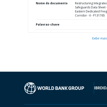
Nome do documento
Restructuring Integrate
Safeguards Data Sheet 
Eastern Dedicated Frei
Corridor - II - P131765
Palavras-chave
Exibir mais
IBRD
ID