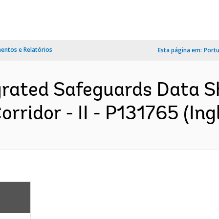
ntos e Relatórios
Esta página em:
Port
grated Safeguards Data S
rridor - II - P131765 (Ing