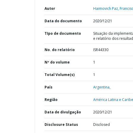
Autor
Haimovich Paz, Francis
Data do documento
2020/12/21
TIpo de documento
Situação da implement
e relatório dos resulta
No. do relatório
ISR44330
Nº do volume
1
Total Volume(s)
1
País
Argentina,
Região
América Latina e Caribe
Data de divulgação
2020/12/21
Disclosure Status
Disclosed