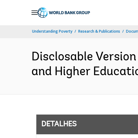
Skip
to
Main
Understanding Poverty
Research & Publications
Docume
Navigation
Disclosable Version
and Higher Educatio
DETALHES