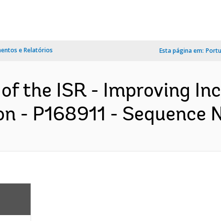
ntos e Relatórios
Esta página em:
Port
 of the ISR - Improving In
n - P168911 - Sequence No