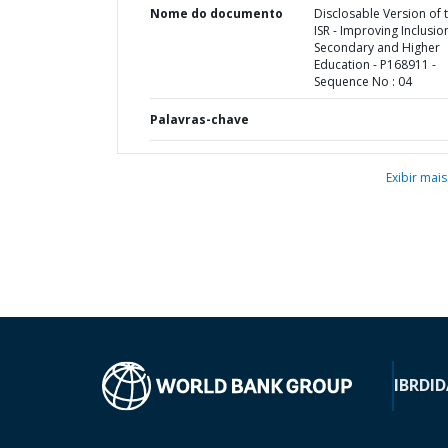
Nome do documento
Disclosable Version of 
ISR - Improving Inclusion
Secondary and Higher
Education - P168911 -
Sequence No : 04
Palavras-chave
Exibir mais
IBRD
ID