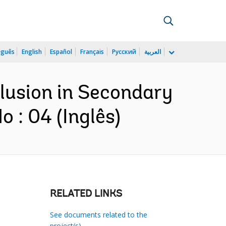
uguês
English
Español
Français
Русский
العربية
clusion in Secondary
 : 04 (Inglês)
RELATED LINKS
See documents related to the
project(s)