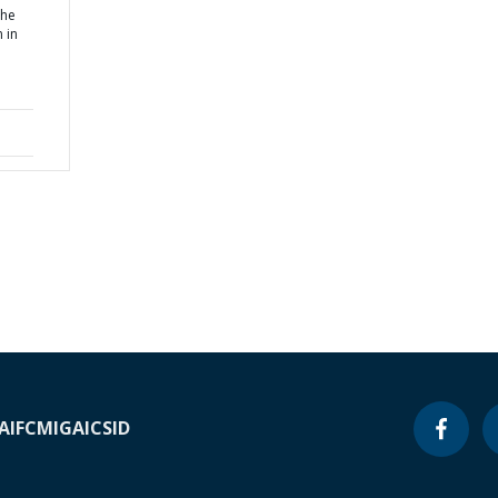
the
 in
A
IFC
MIGA
ICSID