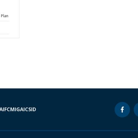
 Plan
A
IFC
MIGA
ICSID