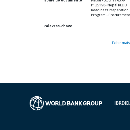
Nome do documento
Nepal - SOUTH ASIA-
P125198- Nepal REDD
Readiness Preparation
Program - Procurement
Palavras-chave
Exibir mais
IBRD
ID