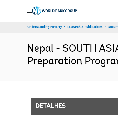
Skip
to
Main
Understanding Poverty
Research & Publications
Docume
Navigation
Nepal - SOUTH ASI
Preparation Progra
DETALHES