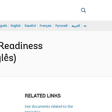
uguês
English
Español
Français
Русский
العربية
Readiness
lês)
RELATED LINKS
See documents related to the
project(s)