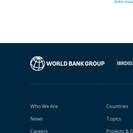
Exibir mais
IBRD
ID
Who We Are
Countries
News
Topics
Careers
Projects & 