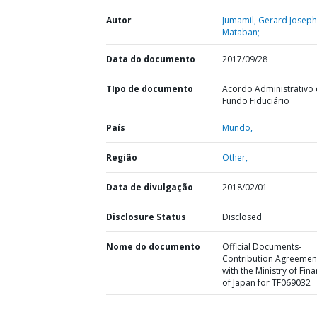
Autor
Jumamil, Gerard Joseph
Mataban;
Data do documento
2017/09/28
TIpo de documento
Acordo Administrativo
Fundo Fiduciário
País
Mundo,
Região
Other,
Data de divulgação
2018/02/01
Disclosure Status
Disclosed
Nome do documento
Official Documents-
Contribution Agreemen
with the Ministry of Fin
of Japan for TF069032