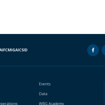
A
IFC
MIGA
ICSID
Events
Data
Operations
WBG Academy