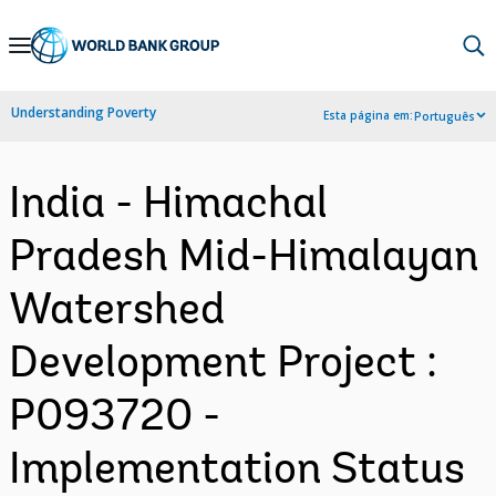
Skip
to
Main
Understanding Poverty
Esta página em:
Português
Navigation
India - Himachal
Pradesh Mid-Himalayan
Watershed
Development Project :
P093720 -
Implementation Status