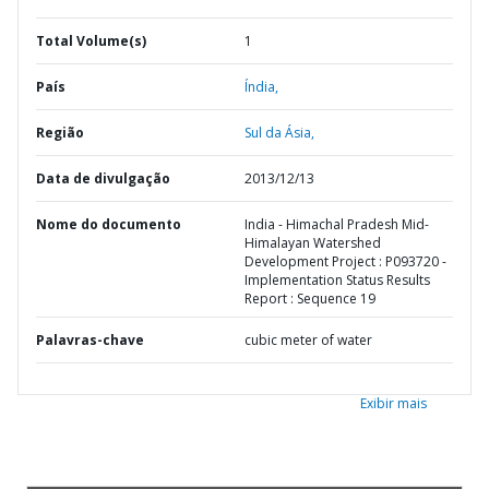
Total Volume(s)
1
País
Índia,
Região
Sul da Ásia,
Data de divulgação
2013/12/13
Nome do documento
India - Himachal Pradesh Mid-
Himalayan Watershed
Development Project : P093720 -
Implementation Status Results
Report : Sequence 19
Palavras-chave
cubic meter of water
Exibir mais