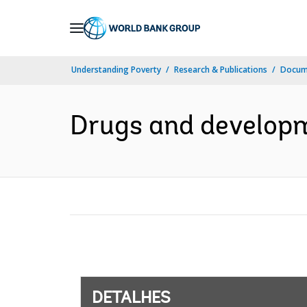
Skip
to
Main
Understanding Poverty
Research & Publications
Docume
Navigation
Drugs and developm
DETALHES