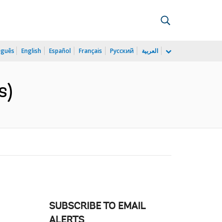
uguês
English
Español
Français
Русский
العربية
s)
SUBSCRIBE TO EMAIL
ALERTS