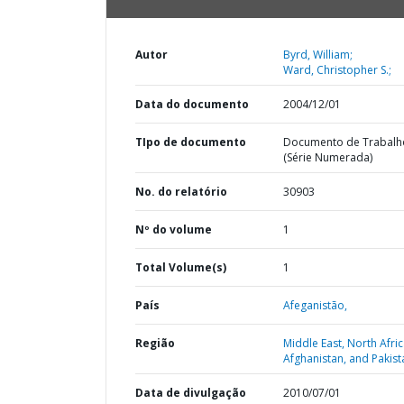
Autor
Byrd, William;
Ward, Christopher S.;
Data do documento
2004/12/01
TIpo de documento
Documento de Trabalh
(Série Numerada)
No. do relatório
30903
Nº do volume
1
Total Volume(s)
1
País
Afeganistão,
Região
Middle East, North Afric
Afghanistan, and Pakist
Data de divulgação
2010/07/01