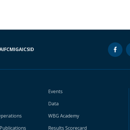
A
IFC
MIGA
ICSID
Events
Data
Operations
WBG Academy
Publications
Results Scorecard