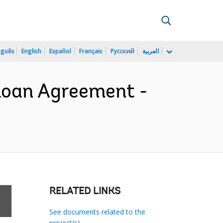
uguês
English
Español
Français
Русский
العربية
 Loan Agreement -
RELATED LINKS
See documents related to the
project(s)