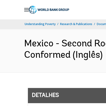
Skip
to
Main
Understanding Poverty
Research & Publications
Docume
Navigation
Mexico - Second Ro
Conformed (Inglês)
DETALHES