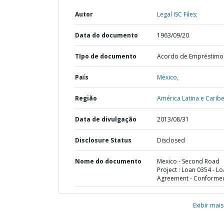
Autor
Legal ISC Files;
Data do documento
1963/09/20
TIpo de documento
Acordo de Empréstimo
País
México,
Região
América Latina e Caribe
Data de divulgação
2013/08/31
Disclosure Status
Disclosed
Nome do documento
Mexico - Second Road
Project : Loan 0354 - L
Agreement - Conforme
Exibir mais