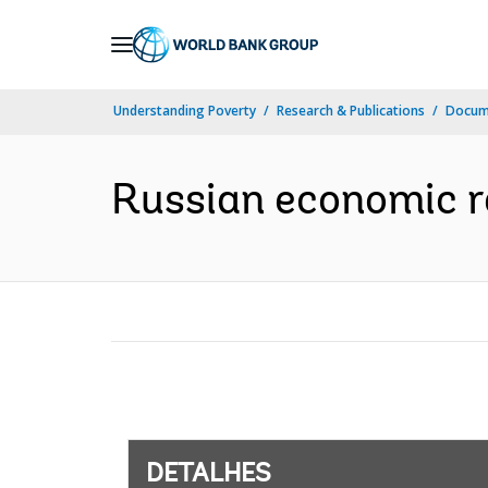
Skip
to
Main
Understanding Poverty
Research & Publications
Docume
Navigation
Russian economic re
DETALHES