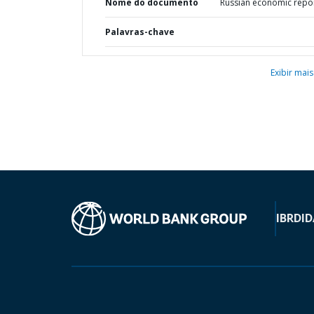
Nome do documento
Russian economic repo
Palavras-chave
Exibir mais
IBRD
ID