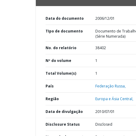
Data do documento
2006/12/01
TIpo de documento
Documento de Trabalh
(Série Numerada)
No. do relatório
38402
Nº do volume
1
Total Volume(s)
1
País
Federação Russa,
Região
Europa e Ásia Central,
Data de divulgação
2010/07/01
Disclosure Status
Disclosed