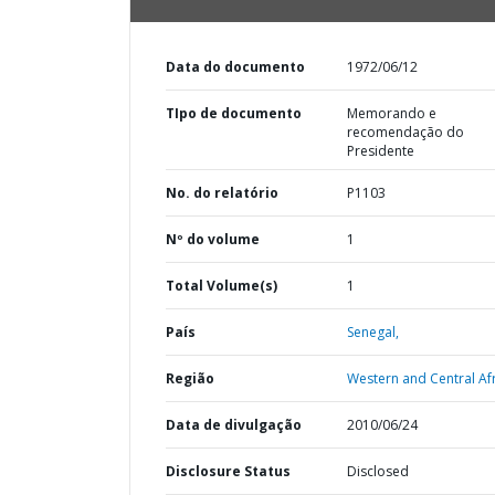
Data do documento
1972/06/12
TIpo de documento
Memorando e
recomendação do
Presidente
No. do relatório
P1103
Nº do volume
1
Total Volume(s)
1
País
Senegal,
Região
Western and Central Afr
Data de divulgação
2010/06/24
Disclosure Status
Disclosed