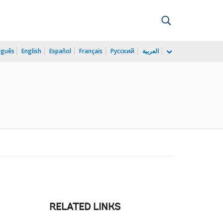
uguês
English
Español
Français
Русский
العربية
RELATED LINKS