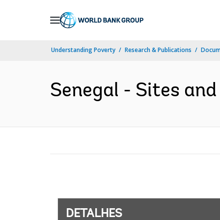
Skip
to
Main
Understanding Poverty
Research & Publications
Docume
Navigation
Senegal - Sites and 
DETALHES