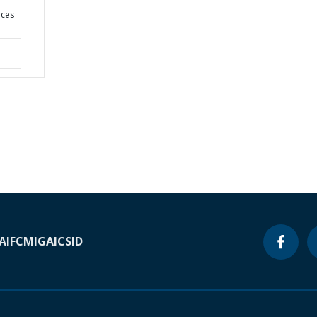
ices
A
IFC
MIGA
ICSID