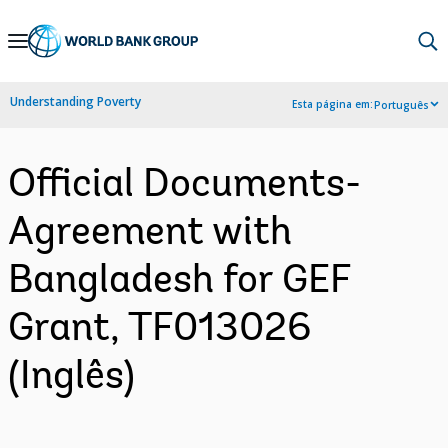
Skip
to
Main
Understanding Poverty
Esta página em:
Português
Navigation
Official Documents-
Agreement with
Bangladesh for GEF
Grant, TF013026
(Inglês)