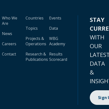
Who We
Countries
Events
STAY
Are
CURR
Topics
Data
News
WITH
Projects &
WBG
Careers
Operations
Academy
OUR
LATES
Contact
Research &
Results
Publications
Scorecard
DATA
&
INSIGH
Sign