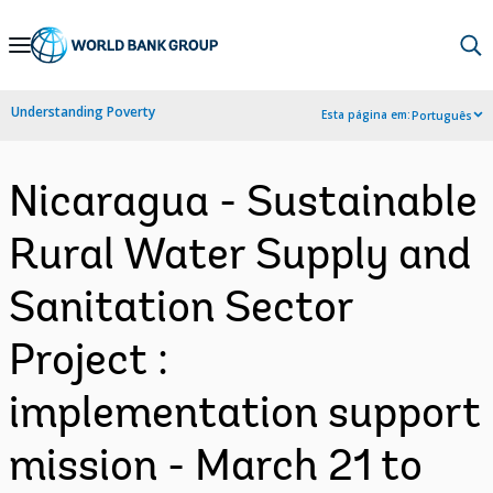
Skip
to
Main
Understanding Poverty
Esta página em:
Português
Navigation
Nicaragua - Sustainable
Rural Water Supply and
Sanitation Sector
Project :
implementation support
mission - March 21 to