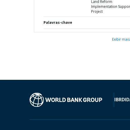
Land Reform
Implementation Suppor
Project
Palavras-chave
Exibir mais
IBRD
ID