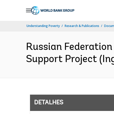
Skip
to
Main
Understanding Poverty
Research & Publications
Docume
Navigation
Russian Federation
Support Project (Ing
DETALHES