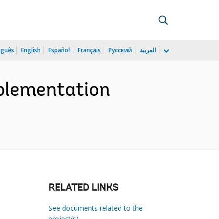
uguês
English
Español
Français
Русский
العربية
plementation
RELATED LINKS
See documents related to the
project(s)