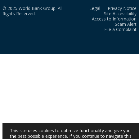
© 2025 World Bank Group. All
Legal
Privacy Notice
Rights Reserved.
Site Accessibility
Access to Information
Scam Alert
File a Complaint
This site uses cookies to optimize functionality and give you
the best possible experience. If you continue to navigate this