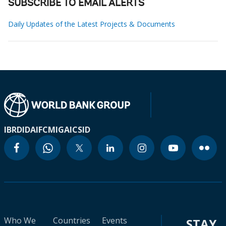
SUBSCRIBE TO EMAIL ALERTS
Daily Updates of the Latest Projects & Documents
IBRD
IDA
IFC
MIGA
ICSID
Who We
Countries
Events
STAY