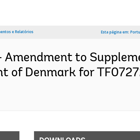
ntos e Relatórios
Esta página em:
Port
s- Amendment to Supplem
t of Denmark for TF07272