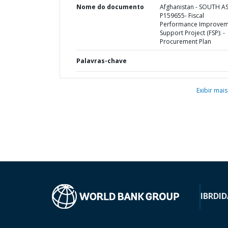
Nome do documento
Afghanistan - SOUTH AS
P159655- Fiscal
Performance Improvem
Support Project (FSP): -
Procurement Plan
Palavras-chave
Exibir mais
IBRD
ID