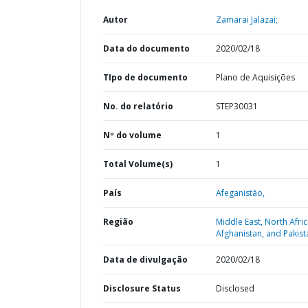
Autor
Zamarai Jalazai;
Data do documento
2020/02/18
TIpo de documento
Plano de Aquisições
No. do relatório
STEP30031
Nº do volume
1
Total Volume(s)
1
País
Afeganistão,
Região
Middle East, North Afric
Afghanistan, and Pakist
Data de divulgação
2020/02/18
Disclosure Status
Disclosed