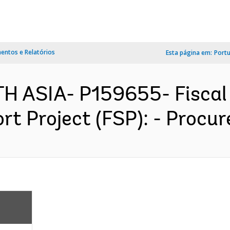
ntos e Relatórios
Esta página em:
Port
TH ASIA- P159655- Fiscal
 Project (FSP): - Procur