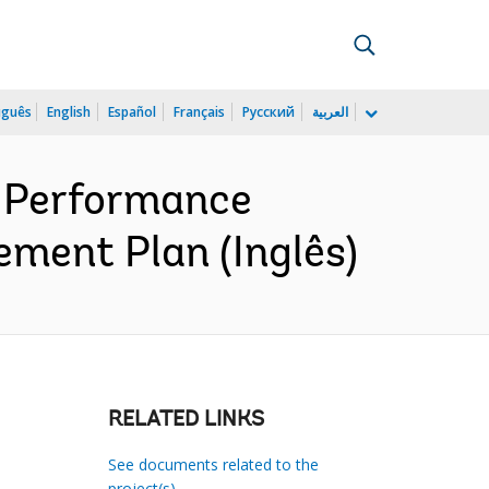
uguês
English
Español
Français
Русский
العربية
 Performance
ement Plan (Inglês)
RELATED LINKS
See documents related to the
project(s)