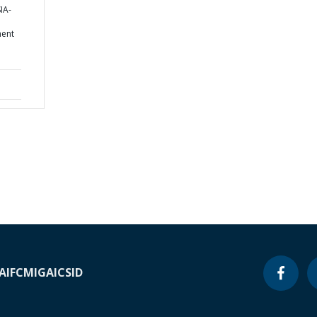
IA-
ent
A
IFC
MIGA
ICSID