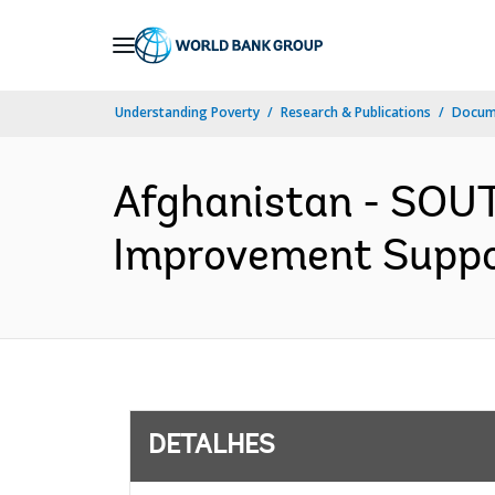
Skip
to
Main
Understanding Poverty
Research & Publications
Docume
Navigation
Afghanistan - SOU
Improvement Support
DETALHES