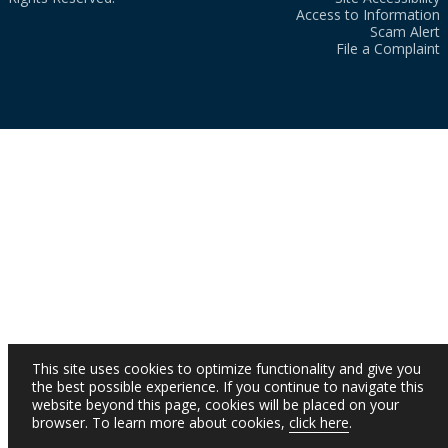
Access to Information
Scam Alert
File a Complaint
This site uses cookies to optimize functionality and give you
the best possible experience. If you continue to navigate this
website beyond this page, cookies will be placed on your
browser. To learn more about cookies,
click here
.