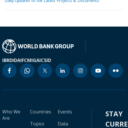
Daily Updates of the Latest Projects & Documents
IBRD
IDA
IFC
MIGA
ICSID
Who We
Countries
Events
STAY
Are
CURR
Topics
Data