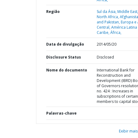
Região
Sul da Ásia,
Middle East
North Africa, Afghanista
and Pakistan,
Europa e 
Central,
América Latina
Caribe,
África,
Data de divulgação
2014/05/20
Disclosure Status
Disclosed
Nome do documento
International Bank for
Reconstruction and
Development (IBRD) Bo
of Governors resolution
no. 424 : Increases in
subscriptions of certain
members to capital sto
Palavras-chave
Exibir mais