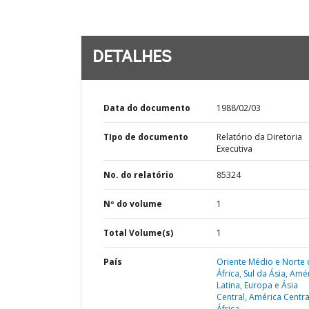
DETALHES
Data do documento
1988/02/03
TIpo de documento
Relatório da Diretoria
Executiva
No. do relatório
85324
Nº do volume
1
Total Volume(s)
1
País
Oriente Médio e Norte 
África,
Sul da Ásia,
Amér
Latina,
Europa e Ásia
Central,
América Centra
África,