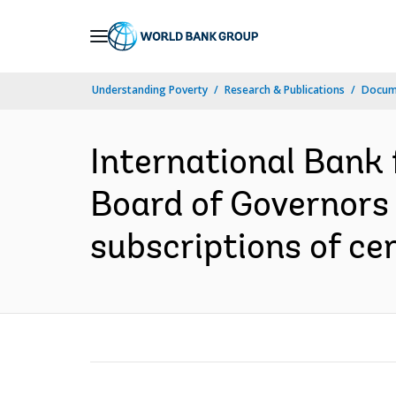
Skip
to
Main
Understanding Poverty
Research & Publications
Docume
Navigation
International Bank
Board of Governors r
subscriptions of ce