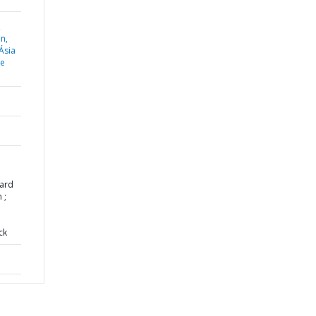
,
n,
Ásia
 e
ard
 ;
ck