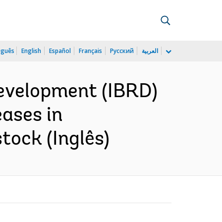
uguês
English
Español
Français
Русский
العربية
Development (IBRD)
eases in
tock (Inglês)