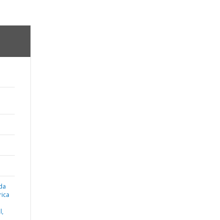
da
ica
l,