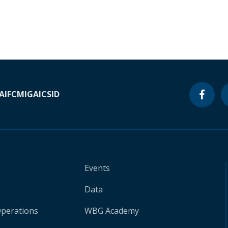
A
IFC
MIGA
ICSID
Events
Data
Operations
WBG Academy