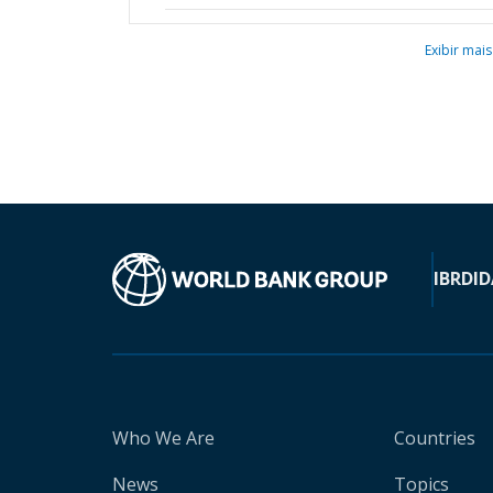
Exibir mais
IBRD
ID
Who We Are
Countries
News
Topics