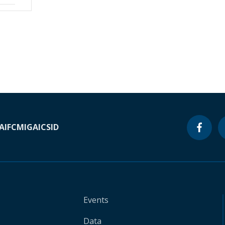
A
IFC
MIGA
ICSID
Events
Data