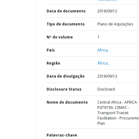
Data do documento
2018/09/12
TIpo de documento
Plano de Aquisições
Nº do volume
1
País
África,
Região
África,
Data de divulgação
2018/09/12
Disclosure Status
Disclosed
Nome do documento
Central Africa - AFRICA-
P079736- CEMAC -
Transport-Transit
Facilitation - Procureme
Plan
Palavras-chave