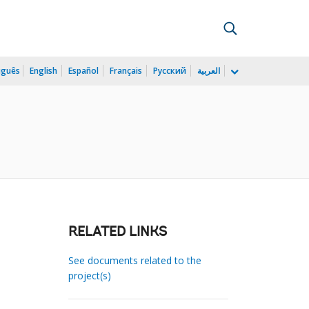
uguês
English
Español
Français
Русский
العربية
RELATED LINKS
See documents related to the
project(s)