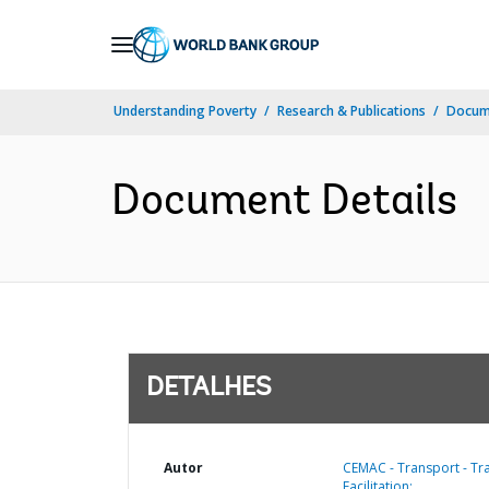
Skip
to
Main
Understanding Poverty
Research & Publications
Docume
Navigation
Document Details
DETALHES
Autor
CEMAC - Transport - Tra
Facilitation;