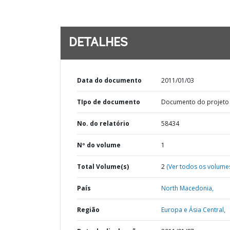
DETALHES
Data do documento
2011/01/03
TIpo de documento
Documento do projeto
No. do relatório
58434
Nº do volume
1
Total Volume(s)
2
(Ver todos os volume
País
North Macedonia,
Região
Europa e Ásia Central,