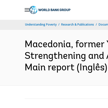
Skip
to
Main
Understanding Poverty
Research & Publications
Docume
Navigation
Macedonia, former Y
Strengthening and Ac
Main report (Inglês)