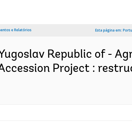
ntos e Relatórios
Esta página em:
Port
ugoslav Republic of - Agr
cession Project : restruct