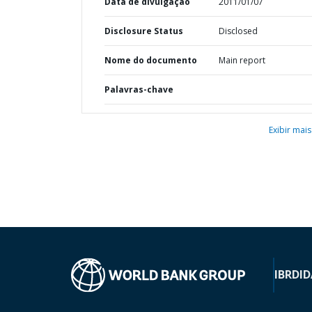
Data de divulgação
2011/01/07
Disclosure Status
Disclosed
Nome do documento
Main report
Palavras-chave
Exibir mais
IBRD
ID