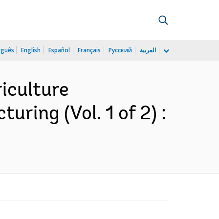
uguês
English
Español
Français
Русский
العربية
iculture
uring (Vol. 1 of 2) :