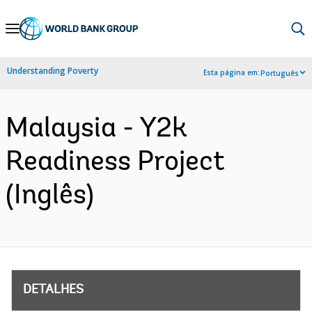
Skip
to
Main
Understanding Poverty
Esta página em:
Português
Navigation
Malaysia - Y2k
Readiness Project
(Inglês)
DETALHES