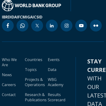
IBRD
IDA
IFC
MIGA
ICSID
Who We
Countries
Events
STAY
Are
CURR
Topics
Data
News
WITH
Projects &
WBG
Careers
Operations
Academy
OUR
LATES
Contact
Research &
Results
Publications
Scorecard
DATA