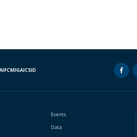
A
IFC
MIGA
ICSID
Events
Data