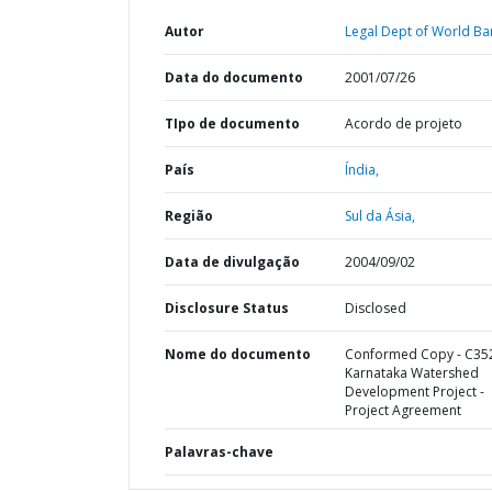
Autor
Legal Dept of World Ba
Data do documento
2001/07/26
TIpo de documento
Acordo de projeto
País
Índia,
Região
Sul da Ásia,
Data de divulgação
2004/09/02
Disclosure Status
Disclosed
Nome do documento
Conformed Copy - C352
Karnataka Watershed
Development Project -
Project Agreement
Palavras-chave