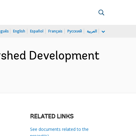
uguês
English
Español
Français
Русский
العربية
rshed Development
RELATED LINKS
See documents related to the
project(s)