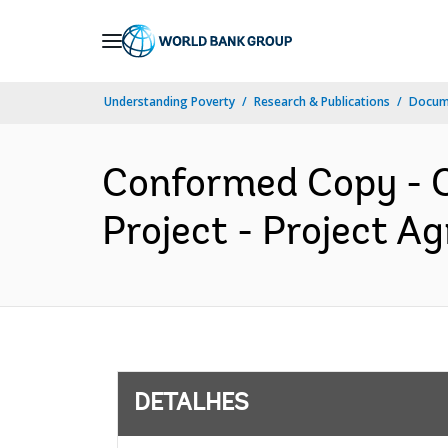
Skip
to
Main
Understanding Poverty
Research & Publications
Docume
Navigation
Conformed Copy - 
Project - Project A
DETALHES