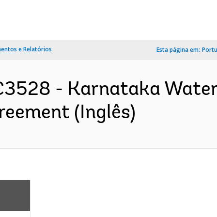
ntos e Relatórios
Esta página em:
Port
C3528 - Karnataka Wate
greement (Inglês)