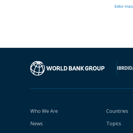
Exibir mais
IBRD
ID
Who We Are
Countries
News
Topics