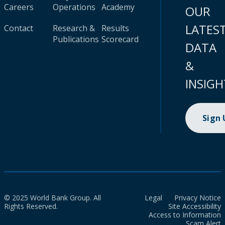
Careers
Operations
Academy
OUR
LATES
Contact
Research &
Results
Publications
Scorecard
DATA
&
INSIGH
Sign
© 2025 World Bank Group. All
Legal
Privacy Notice
Rights Reserved.
Site Accessibility
Access to Information
Scam Alert