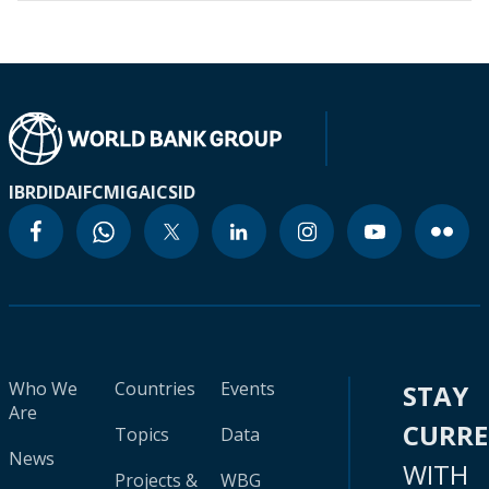
IBRD
IDA
IFC
MIGA
ICSID
Who We
Countries
Events
STAY
Are
CURR
Topics
Data
News
WITH
Projects &
WBG