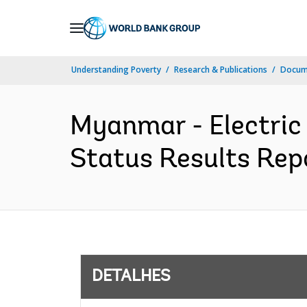
Skip
to
Main
Understanding Poverty
Research & Publications
Docume
Navigation
Myanmar - Electric
Status Results Repo
DETALHES