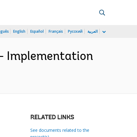
uguês
English
Español
Français
Русский
العربية
 - Implementation
RELATED LINKS
See documents related to the
project(s)