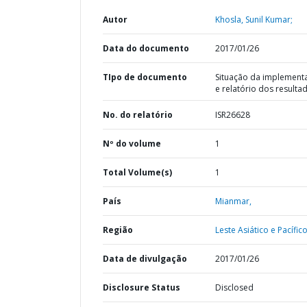
Autor
Khosla, Sunil Kumar;
Data do documento
2017/01/26
TIpo de documento
Situação da implement
e relatório dos resulta
No. do relatório
ISR26628
Nº do volume
1
Total Volume(s)
1
País
Mianmar,
Região
Leste Asiático e Pacífico
Data de divulgação
2017/01/26
Disclosure Status
Disclosed