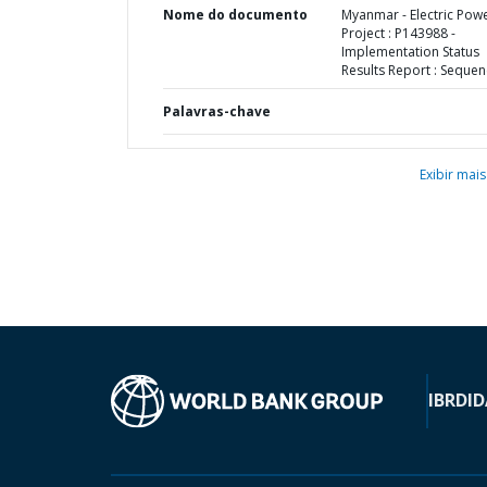
Nome do documento
Myanmar - Electric Pow
Project : P143988 -
Implementation Status
Results Report : Sequen
Palavras-chave
Exibir mais
IBRD
ID