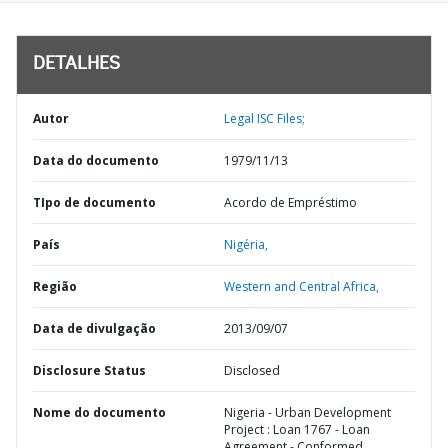
DETALHES
Autor
Legal ISC Files;
Data do documento
1979/11/13
TIpo de documento
Acordo de Empréstimo
País
Nigéria,
Região
Western and Central Africa,
Data de divulgação
2013/09/07
Disclosure Status
Disclosed
Nome do documento
Nigeria - Urban Development
Project : Loan 1767 - Loan
Agreement - Conformed