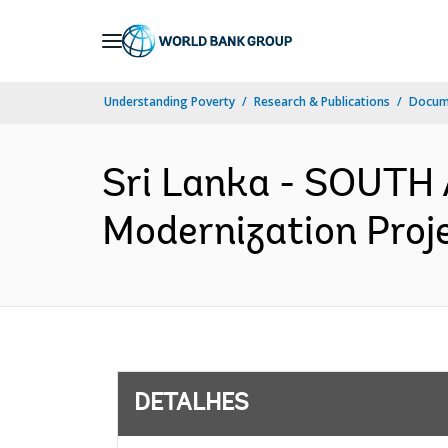
Skip
to
Main
Understanding Poverty
Research & Publications
Docume
Navigation
Sri Lanka - SOUTH 
Modernization Proje
DETALHES