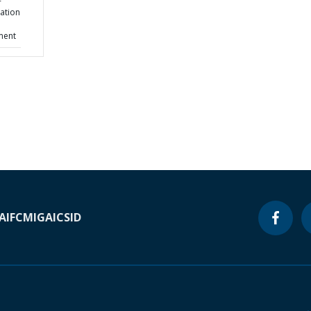
-
ation
ment
A
IFC
MIGA
ICSID