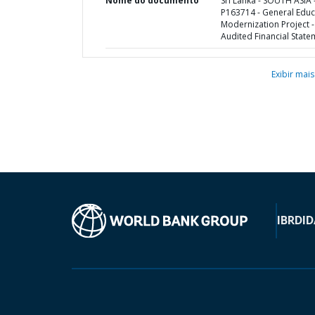
Nome do documento
Sri Lanka - SOUTH ASIA 
P163714 - General Educ
Modernization Project -
Audited Financial State
Exibir mais
IBRD
ID