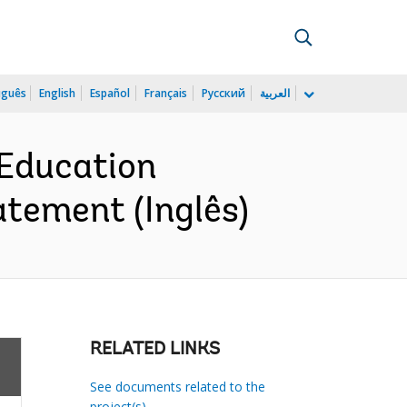
uguês
English
Español
Français
Русский
العربية
 Education
atement (Inglês)
RELATED LINKS
See documents related to the
project(s)