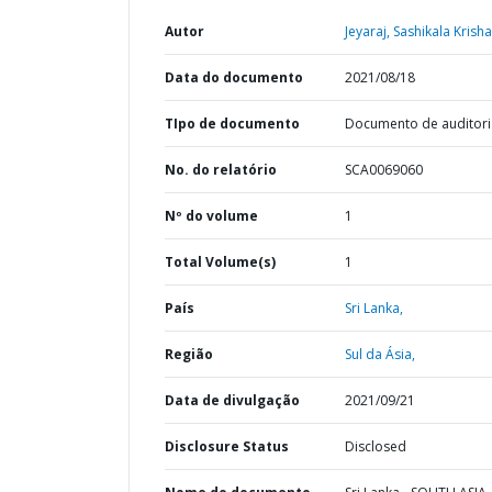
Autor
Jeyaraj, Sashikala Krisha
Data do documento
2021/08/18
TIpo de documento
Documento de auditori
No. do relatório
SCA0069060
Nº do volume
1
Total Volume(s)
1
País
Sri Lanka,
Região
Sul da Ásia,
Data de divulgação
2021/09/21
Disclosure Status
Disclosed