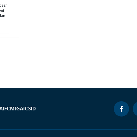
desh
ent
lan
A
IFC
MIGA
ICSID