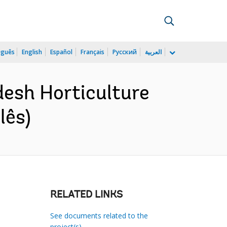
uguês
English
Español
Français
Русский
العربية
esh Horticulture
lês)
RELATED LINKS
See documents related to the
project(s)