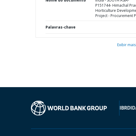
Nome do documento
India - SOUTH ASIA-
P151744- Himachal Pra
Horticulture Developm
Project - Procurement P
Palavras-chave
Exibir mais
IBRD
ID