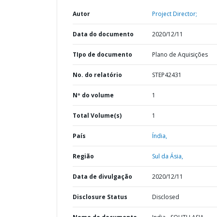
Autor
Project Director;
Data do documento
2020/12/11
TIpo de documento
Plano de Aquisições
No. do relatório
STEP42431
Nº do volume
1
Total Volume(s)
1
País
Índia,
Região
Sul da Ásia,
Data de divulgação
2020/12/11
Disclosure Status
Disclosed