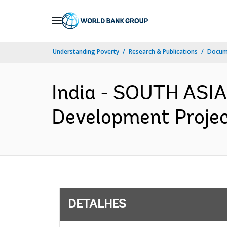
Skip
to
Main
Understanding Poverty
Research & Publications
Docume
Navigation
India - SOUTH ASIA
Development Project
DETALHES