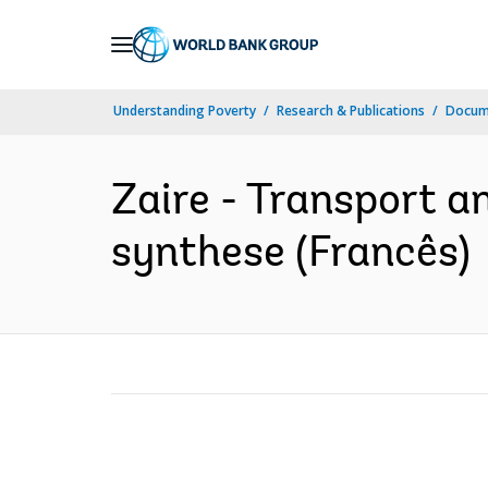
Skip
to
Main
Understanding Poverty
Research & Publications
Docume
Navigation
Zaire - Transport an
synthese (Francês)