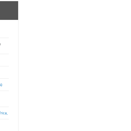
u
s)
rica,