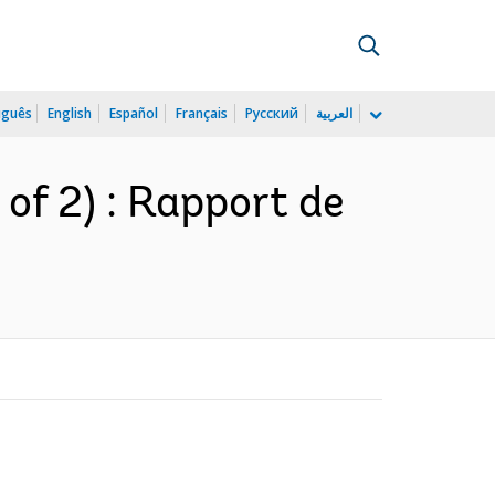
uguês
English
Español
Français
Русский
العربية
 of 2) : Rapport de