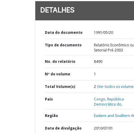
DETALHES
Data do documento
1991/05/20
TIpo de documento
Relatório Econômico o
Setorial Pré-2003
No. do relatório
8490
Nº do volume
1
Total Volume(s)
2
(Ver todos os volume
País
Congo,
República
Democrática do,
Região
Eastern and Southern Af
Data de divulgação
2010/07/01