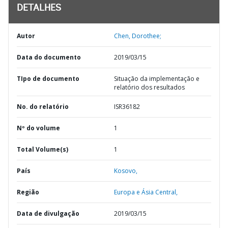
DETALHES
Autor
Chen, Dorothee;
Data do documento
2019/03/15
TIpo de documento
Situação da implementação e
relatório dos resultados
No. do relatório
ISR36182
Nº do volume
1
Total Volume(s)
1
País
Kosovo,
Região
Europa e Ásia Central,
Data de divulgação
2019/03/15