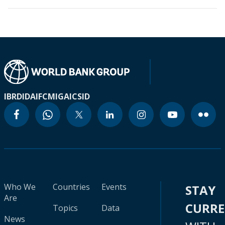
IBRD
IDA
IFC
MIGA
ICSID
Who We
Countries
Events
STAY
Are
CURR
Topics
Data
News