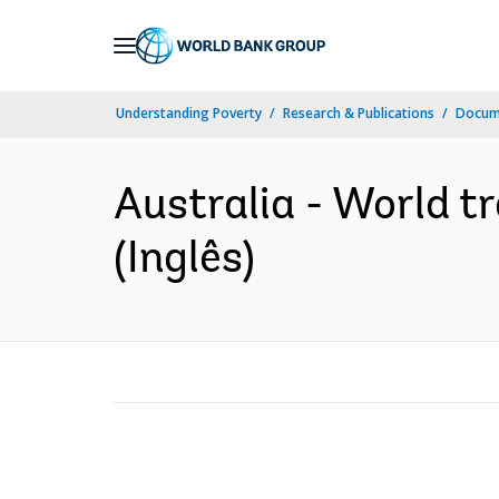
Skip
to
Main
Understanding Poverty
Research & Publications
Docume
Navigation
Australia - World t
(Inglês)