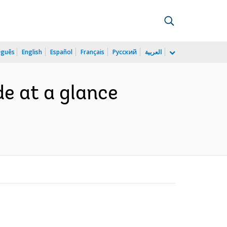
uguês
English
Español
Français
Русский
العربية
de at a glance