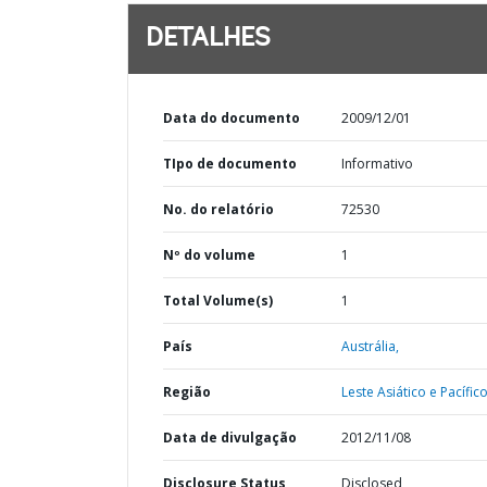
DETALHES
Data do documento
2009/12/01
TIpo de documento
Informativo
No. do relatório
72530
Nº do volume
1
Total Volume(s)
1
País
Austrália,
Região
Leste Asiático e Pacífico
Data de divulgação
2012/11/08
Disclosure Status
Disclosed