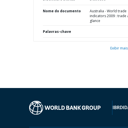
Nome do documento
Australia - World trade
indicators 2009 : trade 
glance
Palavras-chave
Exibir mais
IBRD
ID