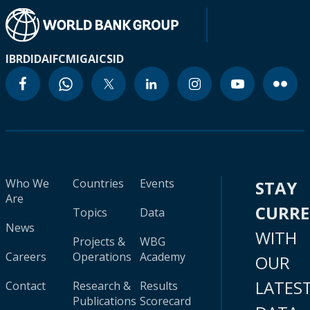
IBRD
IDA
IFC
MIGA
ICSID
Who We
Countries
Events
STAY
Are
CURR
Topics
Data
News
WITH
Projects &
WBG
Careers
Operations
Academy
OUR
LATES
Contact
Research &
Results
Publications
Scorecard